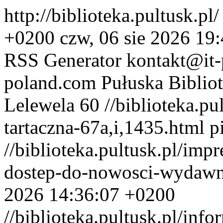
http://biblioteka.pultusk.pl
+0200
czw, 06 sie 2026 19
RSS Generator
kontakt@it
poland.com
Pułuska Biblio
Lelewela
60
//biblioteka.pu
tartaczna-67a,i,1435.html
p
//biblioteka.pultusk.pl/imp
dostep-do-nowosci-wydawn
2026 14:36:07 +0200
//biblioteka.pultusk.pl/info