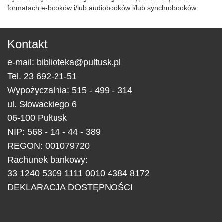
formatach e-booków i/lub audiobooków i/lub synchrobooków
Kontakt
e-mail:
biblioteka@pultusk.pl
Tel.
23 692-21-51
Wypożyczalnia: 515 - 499 - 314
ul.
Słowackiego 6
06-100
Pułtusk
NIP: 568 - 14 - 44 - 389
REGON: 001079720
Rachunek bankowy:
33 1240 5309 1111 0010 4384 8172
DEKLARACJA DOSTĘPNOŚCI