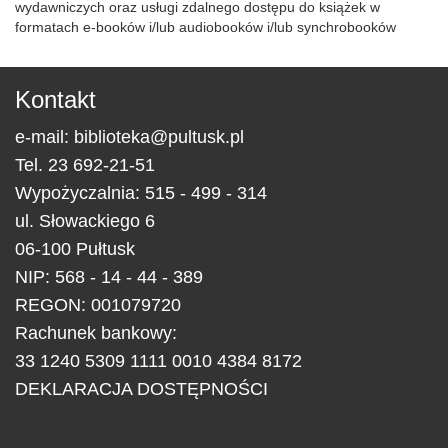
wydawniczych oraz usługi zdalnego dostępu do książek w
formatach e-booków i/lub audiobooków i/lub synchrobooków
Kontakt
e-mail:
biblioteka@pultusk.pl
Tel.
23 692-21-51
Wypożyczalnia: 515 - 499 - 314
ul.
Słowackiego 6
06-100
Pułtusk
NIP: 568 - 14 - 44 - 389
REGON: 001079720
Rachunek bankowy:
33 1240 5309 1111 0010 4384 8172
DEKLARACJA DOSTĘPNOŚCI