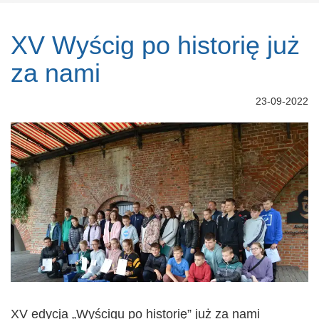
XV Wyścig po historię już
za nami
23-09-2022
XV edycja „Wyścigu po historię” już za nami