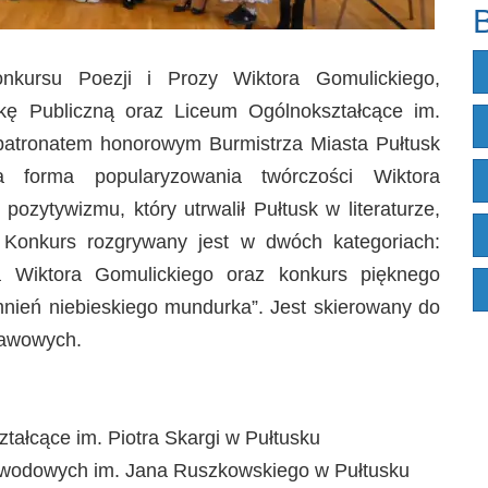
B
onkursu Poezji i Prozy Wiktora Gomulickiego,
ekę Publiczną oraz Liceum Ogólnokształcące im.
 patronatem honorowym Burmistrza Miasta Pułtusk
a forma popularyzowania twórczości Wiktora
pozytywizmu, który utrwalił Pułtusk w literaturze,
. Konkurs rozgrywany jest w dwóch kategoriach:
za Wiktora Gomulickiego oraz konkurs pięknego
nień niebieskiego mundurka”. Jest skierowany do
tawowych.
tałcące im. Piotra Skargi w Pułtusku
 Zawodowych im. Jana Ruszkowskiego w Pułtusku