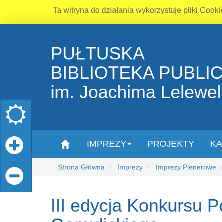
Ta witryna do działania wykorzystuje pliki Cooki
PUŁTUSKA
BIBLIOTEKA PUBLI
im. Joachima Lelewe
IMPREZY
PROJEKTY
KA
Strona Główna
Imprezy
Imprezy Plenerowe
III edycja Konkursu P