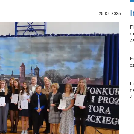
25-02-2025
Fi
n
Za
Fi
cz
Fi
n
Za