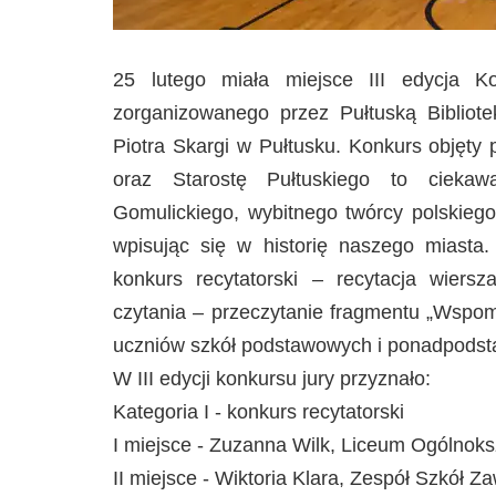
25 lutego miała miejsce III edycja K
zorganizowanego przez Pułtuską Bibliot
Piotra Skargi w Pułtusku. Konkurs objęty
oraz Starostę Pułtuskiego to ciekaw
Gomulickiego, wybitnego twórcy polskiego 
wpisując się w historię naszego miasta
konkurs recytatorski – recytacja wiers
czytania – przeczytanie fragmentu „Wspom
uczniów szkół podstawowych i ponadpods
W III edycji konkursu jury przyznało:
Kategoria I - konkurs recytatorski
I miejsce - Zuzanna Wilk, Liceum Ogólnoksz
II miejsce - Wiktoria Klara, Zespół Szkół