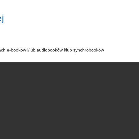
j
tach e-booków i/lub audiobooków i/lub synchrobooków