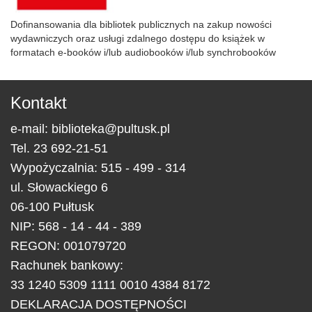
Dofinansowania dla bibliotek publicznych na zakup nowości
wydawniczych oraz usługi zdalnego dostępu do książek w
formatach e-booków i/lub audiobooków i/lub synchrobooków
Kontakt
e-mail:
biblioteka@pultusk.pl
Tel.
23 692-21-51
Wypożyczalnia: 515 - 499 - 314
ul.
Słowackiego 6
06-100
Pułtusk
NIP: 568 - 14 - 44 - 389
REGON: 001079720
Rachunek bankowy:
33 1240 5309 1111 0010 4384 8172
DEKLARACJA DOSTĘPNOŚCI