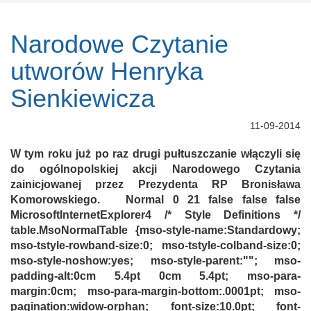
Narodowe Czytanie
utworów Henryka
Sienkiewicza
11-09-2014
W tym roku już po raz drugi pułtuszczanie włączyli się
do ogólnopolskiej akcji Narodowego Czytania
zainicjowanej przez Prezydenta RP Bronisława
Komorowskiego. Normal 0 21 false false false
MicrosoftInternetExplorer4 /* Style Definitions */
table.MsoNormalTable {mso-style-name:Standardowy;
mso-tstyle-rowband-size:0; mso-tstyle-colband-size:0;
mso-style-noshow:yes; mso-style-parent:""; mso-
padding-alt:0cm 5.4pt 0cm 5.4pt; mso-para-
margin:0cm; mso-para-margin-bottom:.0001pt; mso-
pagination:widow-orphan; font-size:10.0pt; font-