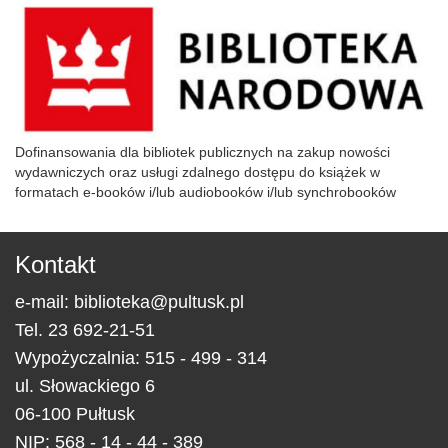
Dofinansowania dla bibliotek publicznych na zakup nowości
wydawniczych oraz usługi zdalnego dostępu do książek w
formatach e-booków i/lub audiobooków i/lub synchrobooków
Kontakt
e-mail:
biblioteka@pultusk.pl
Tel.
23 692-21-51
Wypożyczalnia: 515 - 499 - 314
ul.
Słowackiego 6
06-100
Pułtusk
NIP: 568 - 14 - 44 - 389