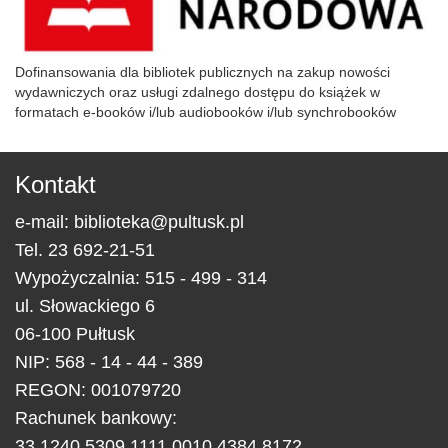
Dofinansowania dla bibliotek publicznych na zakup nowości
wydawniczych oraz usługi zdalnego dostępu do książek w
formatach e-booków i/lub audiobooków i/lub synchrobooków
Kontakt
e-mail:
biblioteka@pultusk.pl
Tel.
23 692-21-51
Wypożyczalnia: 515 - 499 - 314
ul.
Słowackiego 6
06-100
Pułtusk
NIP: 568 - 14 - 44 - 389
REGON: 001079720
Rachunek bankowy:
33 1240 5309 1111 0010 4384 8172