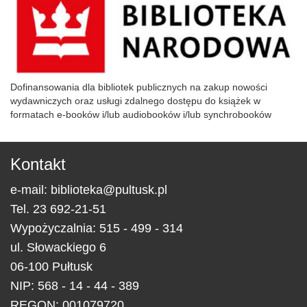
Dofinansowania dla bibliotek publicznych na zakup nowości
wydawniczych oraz usługi zdalnego dostępu do książek w
formatach e-booków i/lub audiobooków i/lub synchrobooków
Kontakt
e-mail:
biblioteka@pultusk.pl
Tel.
23 692-21-51
Wypożyczalnia: 515 - 499 - 314
ul.
Słowackiego 6
06-100
Pułtusk
NIP: 568 - 14 - 44 - 389
REGON: 001079720