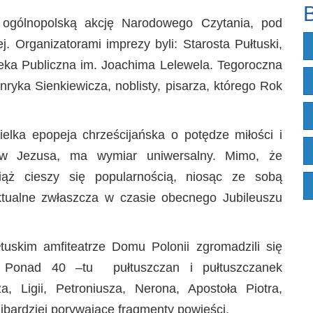
B
w ogólnopolską akcję Narodowego Czytania, pod
 Organizatorami imprezy byli: Starosta Pułtuski,
oteka Publiczna im. Joachima Lelewela. Tegoroczna
ryka Sienkiewicza, noblisty, pisarza, którego Rok
ielka epopeja chrześcijańska o potędze miłości i
ów Jezusa, ma wymiar uniwersalny. Mimo, że
ąż cieszy się popularnością, niosąc ze sobą
ktualne zwłaszcza w czasie obecnego Jubileuszu
uskim amfiteatrze Domu Polonii zgromadzili się
e. Ponad 40 –tu pułtuszczan i pułtuszczanek
a, Ligii, Petroniusza, Nerona, Apostoła Piotra,
jbardziej porywające fragmenty powieści.