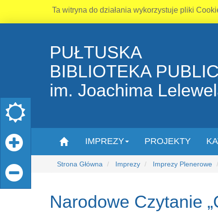
Ta witryna do działania wykorzystuje pliki Cooki
PUŁTUSKA
BIBLIOTEKA PUBLI
im. Joachima Lelewe
IMPREZY
PROJEKTY
KA
Strona Główna
Imprezy
Imprezy Plenerowe
Narodowe Czytanie „