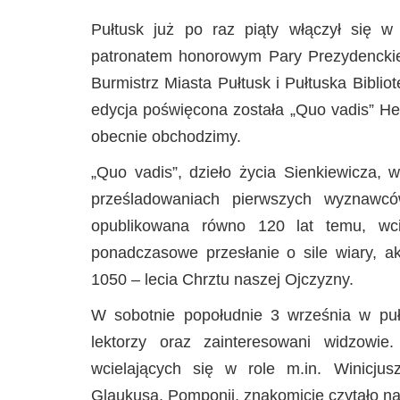
Pułtusk już po raz piąty włączył się 
patronatem honorowym Pary Prezydenckiej.
Burmistrz Miasta Pułtusk i Pułtuska Bibli
edycja poświęcona została „Quo vadis” Hen
obecnie obchodzimy.
„Quo vadis”, dzieło życia Sienkiewicza, w
prześladowaniach pierwszych wyznawc
opublikowana równo 120 lat temu, wci
ponadczasowe przesłanie o sile wiary, a
1050 – lecia Chrztu naszej Ojczyzny.
W sobotnie popołudnie 3 września w pułt
lektorzy oraz zainteresowani widzowi
wcielających się w role m.in. Winicjusz
Glaukusa, Pomponii, znakomicie czytało na