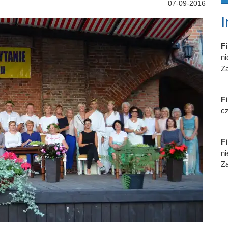
07-09-2016
Fi
n
Za
Fi
cz
Fi
n
Za