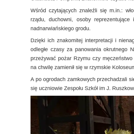
Wśród czytających znaleźli się m.in.: wł
rządu, duchowni, osoby reprezentujące 
nadnarwiańskiego grodu.
Dzięki ich znakomitej interpretacji i nie
odległe czasy za panowania okrutnego Ner
przeżywać pożar Rzymu czy męczeństwo pi
na chwilę zamienił się w rzymskie Koloseu
A po ogrodach zamkowych przechadzali się M
się uczniowie Zespołu Szkół im J. Ruszkows