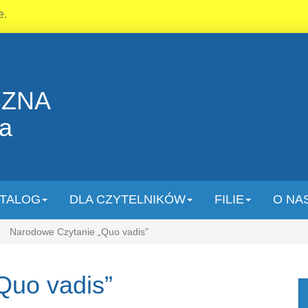
e.
CZNA
la
TALOG
DLA CZYTELNIKÓW
FILIE
O NA
Narodowe Czytanie „Quo vadis”
Quo vadis”