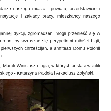
odarze naszego miasta i powiatu, przedstawiciele
instytucje i zakłady pracy, mieszkańcy naszego
nagannej dykcji, zgromadzeni mogli przenieść się w
ona, by wzruszać się perypetiami miłości Ligii,
erwszych chrześcijan, a amfiteatr Domu Polonii
m.
arek Winicjusz i Ligia, w których postaci wcielili
kiego - Katarzyna Pakieła i Arkadiusz Żołyński.