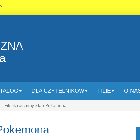
e.
CZNA
la
TALOG
DLA CZYTELNIKÓW
FILIE
O NA
Piknik rodzinny Złap Pokemona
p Pokemona