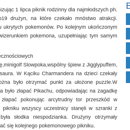
B
zując 1 lipca piknik rodzinny dla najmłodszych ph.
19 drużyn, na które czekało mnóstwo atrakcji.
niu ukrytych pokemonów. Po kolejnym ukończonym
 wizerunkiem pokemona, uzupełniając tym samym
ręcznościowych
dę,minigolf Slowpoka,wspólny śpiew z Jigglypuffem,
basaura. W Kąciku Charmandera na dzieci czekały
żna było otrzymać punkt za ułożone puzzle.W
na było złapać Pikachu, odpowiadając na zagadkę
 złapać pokonując arcytrudny tor przeszkód w
pikniku wszyscy uczestnicy stanęli w szranki z
była słodka niespodzianka. Drużyny otrzymały
ać się kolejnego pokemonowego pikniku.