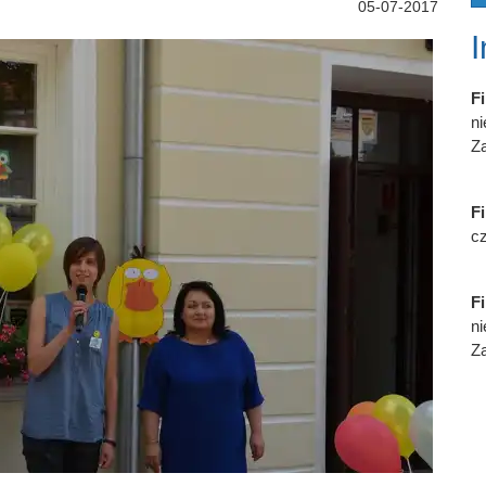
05-07-2017
Fi
n
Za
Fi
cz
Fi
n
Za