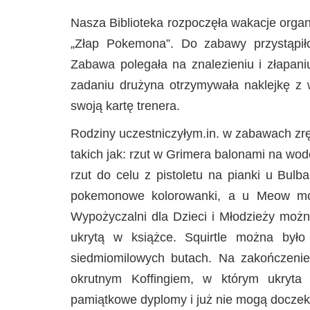
Nasza Biblioteka rozpoczęła wakacje organi
„Złap Pokemona”. Do zabawy przystąpiło
Zabawa polegała na znalezieniu i złapa
zadaniu drużyna otrzymywała naklejkę z
swoją kartę trenera.
Rodziny uczestniczyłym.in. w zabawach z
takich jak: rzut w Grimera balonami na wo
rzut do celu z pistoletu na pianki u Bul
pokemonowe kolorowanki, a u Meow mo
Wypożyczalni dla Dzieci i Młodzieży moż
ukrytą w książce. Squirtle można było
siedmiomilowych butach. Na zakończenie 
okrutnym Koffingiem, w którym ukryta 
pamiątkowe dyplomy i już nie mogą doczek