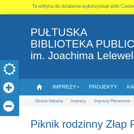
Ta witryna do działania wykorzystuje pliki Cooki
PUŁTUSKA
BIBLIOTEKA PUBLI
im. Joachima Lelewe
IMPREZY
PROJEKTY
KA
Strona Główna
Imprezy
Imprezy Plenerowe
Piknik rodzinny Zła