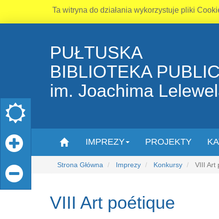
Ta witryna do działania wykorzystuje pliki Cooki
PUŁTUSKA
BIBLIOTEKA PUBLI
im. Joachima Lelewe
IMPREZY
PROJEKTY
KA
Strona Główna
Imprezy
Konkursy
VIII Art
VIII Art poétique