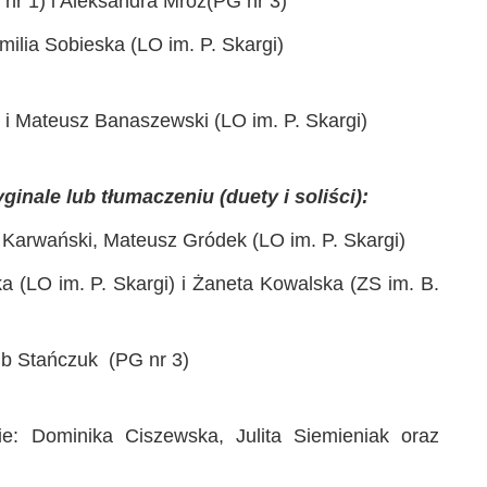
 nr 1) i Aleksandra Mróz(PG nr 3)
milia Sobieska (LO im. P. Skargi)
 Mateusz Banaszewski (LO im. P. Skargi)
yginale lub tłumaczeniu (duety i soliści):
 Karwański, Mateusz Gródek (LO im. P. Skargi)
a (LO im. P. Skargi) i Żaneta Kowalska (ZS im. B.
ub Stańczuk (PG nr 3)
ie: Dominika Ciszewska, Julita Siemieniak oraz