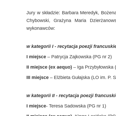
Jury w składzie: Barbara Meredyk, Bożena
Chybowski, Grażyna Maria Dzierżanowsk
wykonawców:
w kategorii I - recytacja poezji francusk
I miejsce
– Patrycja Zajkowska (PG nr 2)
II miejsce (ex aequo)
– Iga Przybyłowska (
III miejsce
– Elżbieta Gułajska (LO im. P. S
w kategorii II - recytacja poezji francusk
I miejsce
- Teresa Sadowska (PG nr 1)