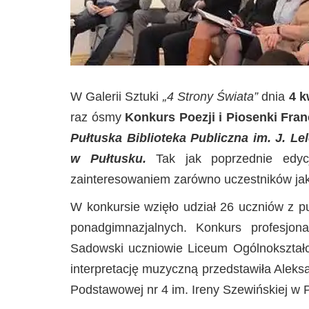
W Galerii Sztuki
„4 Strony Świata”
dnia
4 k
raz ósmy
Konkurs Poezji i Piosenki Fra
Pułtuska Biblioteka Publiczna im. J. Le
w Pułtusku.
Tak jak poprzednie edy
zainteresowaniem zarówno uczestników jak
W konkursie wzięło udział 26 uczniów z p
ponadgimnazjalnych. Konkurs profesjona
Sadowski uczniowie Liceum Ogólnokształc
interpretację muzyczną przedstawiła Aleksa
Podstawowej nr 4 im. Ireny Szewińskiej w 