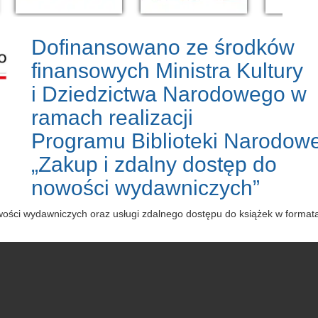
Dofinansowano ze środków
finansowych Ministra Kultury
i Dziedzictwa Narodowego w
ramach realizacji
Programu Biblioteki Narodowe
„Zakup i zdalny dostęp do
nowości wydawniczych”
owości wydawniczych oraz usługi zdalnego dostępu do książek w forma