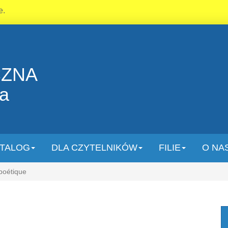
e.
CZNA
la
TALOG
DLA CZYTELNIKÓW
FILIE
O NA
 poétique