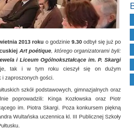
B
wietnia
2013 roku
o godzinie
9.30
odbył się już po
ncuskiej
Art poétique
, którego organizatorami byli:
lewela i Liceum Ogólnokształcące im. P. Skargi
cje, tak i w tym roku cieszył się on dużym
 i zaproszonych gości.
ułtuskich szkół podstawowych, gimnazjalnych oraz
lnie poprowadzili: Kinga Kozłowska oraz Piotr
ącego im. Piotra Skargi. Poza konkursem piękną
ndra Wultańska uczennica kl. III Publicznej Szkoły
Pułtusku.