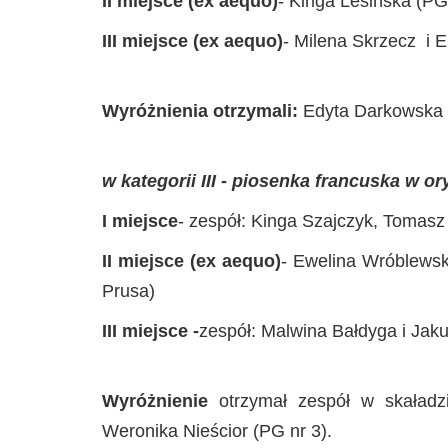
II miejsce (ex aequo)
- Kinga Lesińska (PG
III miejsce (ex aequo)
- Milena Skrzecz i E
Wyróżnienia otrzymali:
Edyta Darkowska i
w kategorii III - piosenka francuska w or
I miejsce
- zespół: Kinga Szajczyk, Tomasz
II miejsce (ex aequo)
- Ewelina Wróblewsk
Prusa)
III miejsce -
zespół: Malwina Bałdyga i Jak
Wyróżnienie
otrzymał zespół w skaładz
Weronika Nieścior (PG nr 3).