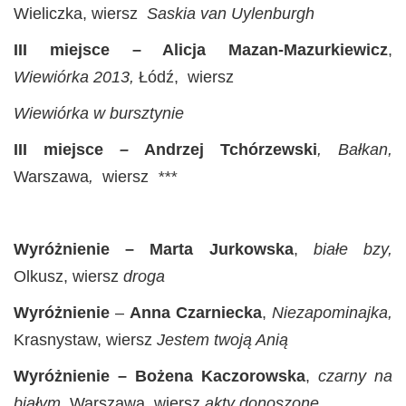
Wieliczka, wiersz
Saskia van Uylenburgh
III miejsce – Alicja Mazan-Mazurkiewicz
,
Wiewiórka 2013
,
Łódź,
wiersz
Wiewiórka w bursztynie
III miejsce
–
Andrzej Tchórzewski
, Bałkan,
Warszawa
,
wiersz
***
Wyróżnienie – Marta Jurkowska
,
białe bzy
,
Olkusz, wiersz
droga
Wyróżnienie
–
Anna Czarniecka
,
Niezapominajka
,
Krasnystaw, wiersz
Jestem twoją Anią
Wyróżnienie – Bożena Kaczorowska
,
czarny na
białym
,
Warszawa
,
wiersz
akty donoszone