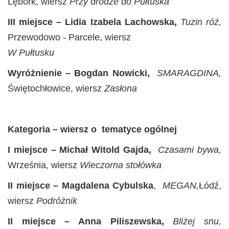
Lębork, wiersz
Przy drodze do Pułtuska
III miejsce – Lidia Izabela Lachowska,
Tuzin róż,
Przewodowo - Parcele, wiersz
W Pułtusku
Wyróżnienie – Bogdan Nowicki,
SMARAGDINA
,
Świętochłowice, wiersz
Zasłona
Kategoria – wiersz o tematyce ogólnej
I miejsce – Michał Witold Gajda,
Czasami bywa,
Września, wiersz
Wieczorna stołówka
II miejsce – Magdalena Cybulska
,
MEGAN,
Łódź,
wiersz
Podróżnik
II miejsce
– Anna Piliszewska,
Bliżej snu
,