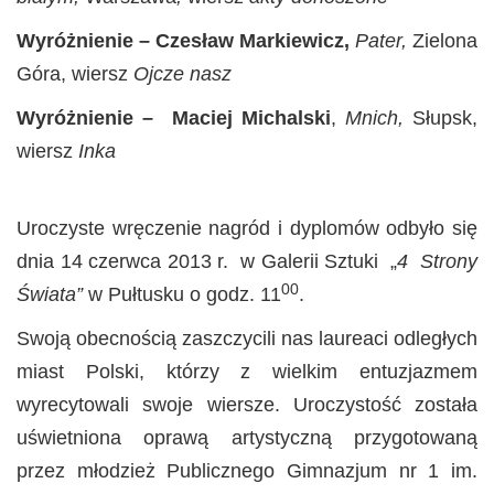
Wyróżnienie – Czesław Markiewicz,
Pater,
Zielona
Góra, wiersz
Ojcze nasz
Wyróżnienie – Maciej Michalski
,
Mnich
,
Słupsk,
wiersz
Inka
Uroczyste wręczenie nagród i dyplomów odbyło się
dnia 14 czerwca 2013 r. w Galerii Sztuki „
4 Strony
00
Świata”
w Pułtusku o godz. 11
.
Swoją obecnością zaszczycili nas laureaci odległych
miast Polski, którzy z wielkim entuzjazmem
wyrecytowali swoje wiersze. Uroczystość została
uświetniona oprawą artystyczną przygotowaną
przez młodzież Publicznego Gimnazjum nr 1 im.