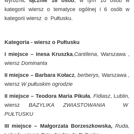
wyróżnić
łącznie 16 osób
, w tym 10 osób w
kategorii wiersz o tematyce ogólnej i 6 osób w
kategorii wiersz o Pułtusku.
Kategoria - wiersz o Pułtusku
I miejsce –
Inesa Kruszka
,
Cantilena
, Warszawa ,
wiersz
Dominanta
II miejsce – Barbara Kołacz
, berberys,
Warszawa ,
wiersz
W pułtuskim ogrodzie
II miejsce – Teodora Maria Pikuła
,
Fidiasz
, Lublin,
wiersz
BAZYLIKA ZWIASTOWANIA W
PUŁTUSKU
III miejsce – Małgorzata Borzeszkowska,
Ruda,