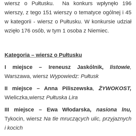
wiersz o Pułtusku. Na konkurs wpłynęło 196
wierszy, z tego 151 wierszy o tematyce ogólnej i 45
w kategorii - wiersz o Pułtusku. W konkursie udział
wzięło 176 osób, w tym 1 osoba z Niemiec.
Kategoria – wiersz o Pułtusku
I miejsce – Ireneusz Jaskólnik,
listowie
,
Warszawa, wiersz
Wypowiedz: Pułtusk
II miejsce – Anna Piliszewska
,
ŻYWOKOST,
Wieliczka,wiersz
Pułtuska Lira
III miejsce – Ewa
Włodarska,
nasiona lnu,
Tykocin, wiersz
Na tle mruczących ulic, przyjaznych
i kocich