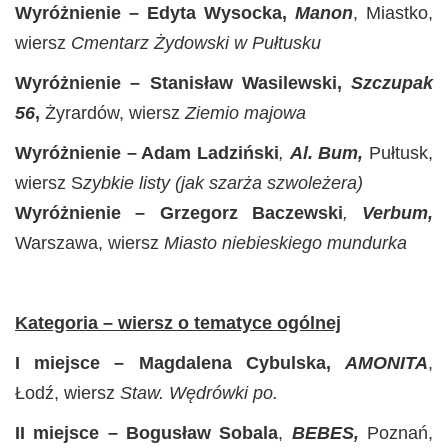
Wyróżnienie – Edyta Wysocka,
Manon
, Miastko,
wiersz
Cmentarz Żydowski w Pułtusku
Wyróżnienie – Stanisław Wasilewski,
Szczupak
56
,
Żyrardów, wiersz
Ziemio majowa
Wyróżnienie – Adam Ladziński
,
Al. Bum,
Pułtusk,
wiersz S
zybkie listy (jak szarża szwoleżera)
Wyróżnienie – Grzegorz Baczewski
,
Verbum,
Warszawa, wiersz
Miasto niebieskiego mundurka
Kategoria – wiersz o tematyce ogólnej
I miejsce – Magdalena Cybulska,
AMONITA
,
Łodź, wiersz
Staw. Wędrówki po.
II miejsce – Bogusław Sobala
,
BEBES,
Poznań,