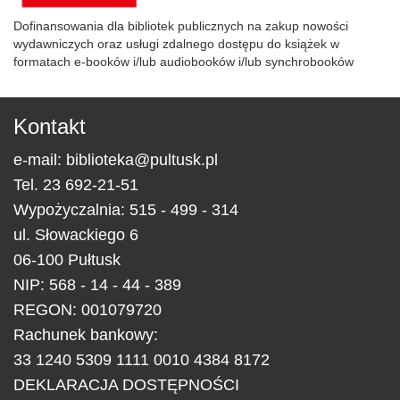
Dofinansowania dla bibliotek publicznych na zakup nowości
wydawniczych oraz usługi zdalnego dostępu do książek w
formatach e-booków i/lub audiobooków i/lub synchrobooków
Kontakt
e-mail:
biblioteka@pultusk.pl
Tel.
23 692-21-51
Wypożyczalnia: 515 - 499 - 314
ul.
Słowackiego 6
06-100
Pułtusk
NIP: 568 - 14 - 44 - 389
REGON: 001079720
Rachunek bankowy:
33 1240 5309 1111 0010 4384 8172
DEKLARACJA DOSTĘPNOŚCI