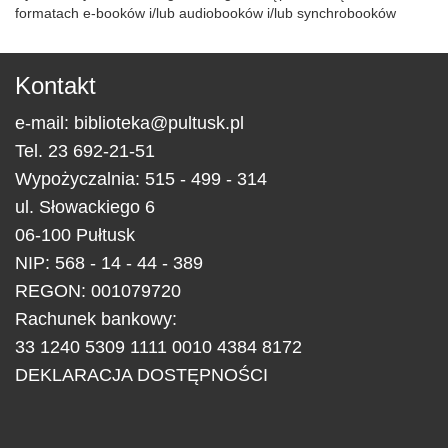
formatach e-booków i/lub audiobooków i/lub synchrobooków
Kontakt
e-mail:
biblioteka@pultusk.pl
Tel.
23 692-21-51
Wypożyczalnia: 515 - 499 - 314
ul.
Słowackiego 6
06-100
Pułtusk
NIP: 568 - 14 - 44 - 389
REGON: 001079720
Rachunek bankowy:
33 1240 5309 1111 0010 4384 8172
DEKLARACJA DOSTĘPNOŚCI