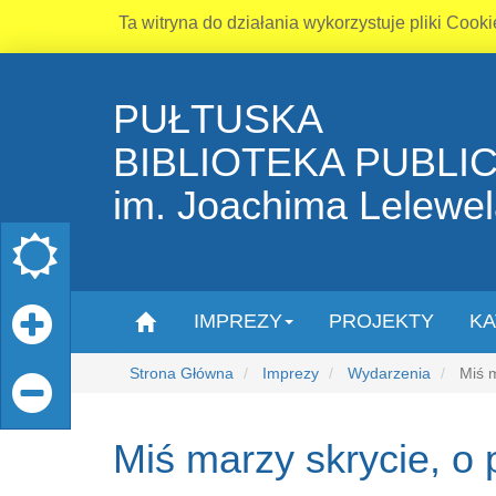
Ta witryna do działania wykorzystuje pliki Cooki
PUŁTUSKA
BIBLIOTEKA PUBLI
im. Joachima Lelewe
IMPREZY
PROJEKTY
KA
Strona Główna
Imprezy
Wydarzenia
Miś m
Miś marzy skrycie, o 