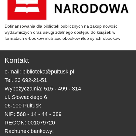
Dofinansowania dla bibliotek publicznych na zakup nowości
wydawniczych oraz usługi zdalnego dostępu do książek w
formatach e-booków i/lub audiobooków i/lub synchrobooków
Kontakt
e-mail:
biblioteka@pultusk.pl
Tel.
23 692-21-51
Wypożyczalnia: 515 - 499 - 314
ul.
Słowackiego 6
06-100
Pułtusk
NIP: 568 - 14 - 44 - 389
REGON: 001079720
Rachunek bankowy: