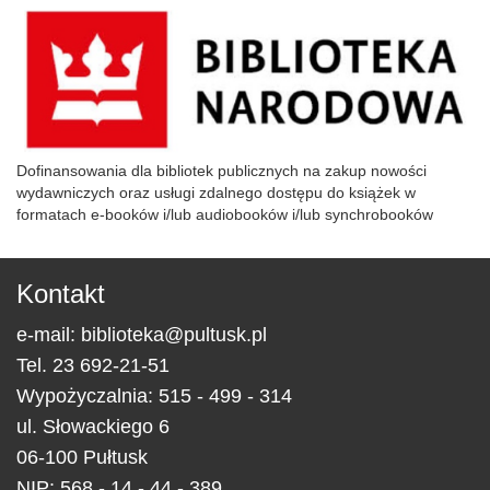
Dofinansowania dla bibliotek publicznych na zakup nowości
wydawniczych oraz usługi zdalnego dostępu do książek w
formatach e-booków i/lub audiobooków i/lub synchrobooków
Kontakt
e-mail:
biblioteka@pultusk.pl
Tel.
23 692-21-51
Wypożyczalnia: 515 - 499 - 314
ul.
Słowackiego 6
06-100
Pułtusk
NIP: 568 - 14 - 44 - 389