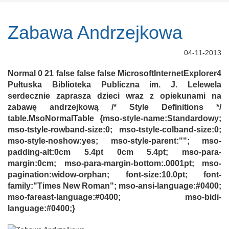
Zabawa Andrzejkowa
04-11-2013
Normal 0 21 false false false MicrosoftInternetExplorer4
Pułtuska Biblioteka Publiczna im. J. Lelewela
serdecznie zaprasza dzieci wraz z opiekunami na
zabawę andrzejkową /* Style Definitions */
table.MsoNormalTable {mso-style-name:Standardowy;
mso-tstyle-rowband-size:0; mso-tstyle-colband-size:0;
mso-style-noshow:yes; mso-style-parent:""; mso-
padding-alt:0cm 5.4pt 0cm 5.4pt; mso-para-
margin:0cm; mso-para-margin-bottom:.0001pt; mso-
pagination:widow-orphan; font-size:10.0pt; font-
family:"Times New Roman"; mso-ansi-language:#0400;
mso-fareast-language:#0400; mso-bidi-
language:#0400;}