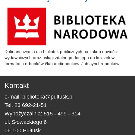
Dofinansowania dla bibliotek publicznych na zakup nowości
wydawniczych oraz usługi zdalnego dostępu do książek w
formatach e-booków i/lub audiobooków i/lub synchrobooków
Kontakt
e-mail:
biblioteka@pultusk.pl
Tel.
23 692-21-51
Wypożyczalnia: 515 - 499 - 314
ul.
Słowackiego 6
06-100
Pułtusk