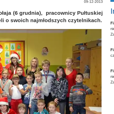
09-12-2013
łaja (6 grudnia), pracownicy Pułtuskiej
eli o swoich najmłodszych czytelnikach.
Fi
n
Za
Fi
cz
Fi
n
Za