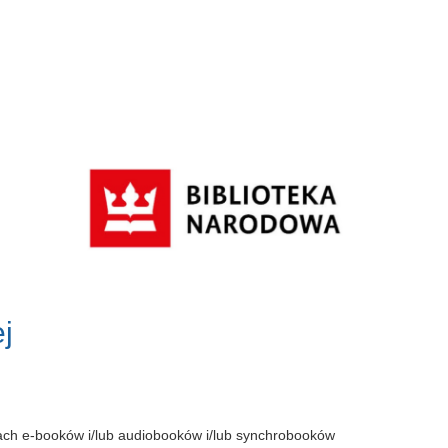
j
tach e-booków i/lub audiobooków i/lub synchrobooków