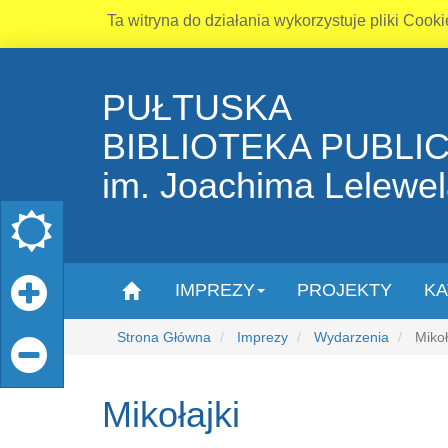
Ta witryna do działania wykorzystuje pliki Cooki
PUŁTUSKA
BIBLIOTEKA PUBLI
im. Joachima Lelewe
IMPREZY
PROJEKTY
KA
Strona Główna
Imprezy
Wydarzenia
Mikoł
Mikołajki