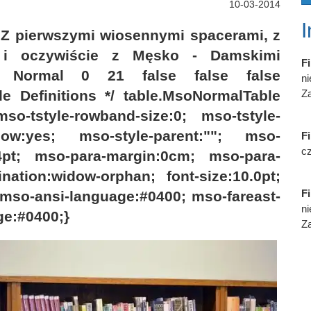
10-03-2014
 Z pierwszymi wiosennymi spacerami, z
 i oczywiście z Męsko - Damskimi
Fi
 Normal 0 21 false false false
n
yle Definitions */ table.MsoNormalTable
Za
so-tstyle-rowband-size:0; mso-tstyle-
how:yes; mso-style-parent:""; mso-
Fi
cz
pt; mso-para-margin:0cm; mso-para-
nation:widow-orphan; font-size:10.0pt;
Fi
mso-ansi-language:#0400; mso-fareast-
n
ge:#0400;}
Za