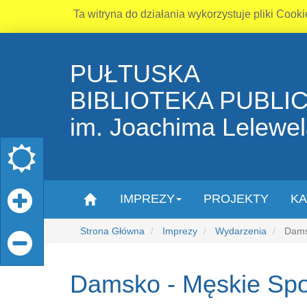
Ta witryna do działania wykorzystuje pliki Cooki
PUŁTUSKA
BIBLIOTEKA PUBLI
im. Joachima Lelewe
IMPREZY
PROJEKTY
KA
Strona Główna
Imprezy
Wydarzenia
Damsk
Damsko - Męskie Sp