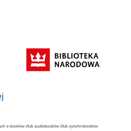
j
tach e-booków i/lub audiobooków i/lub synchrobooków