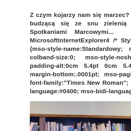
Z czym kojarzy nam się marzec?
budzącą się ze snu zielenią
Spotkaniami Marcowymi...
MicrosoftInternetExplorer4 /* St
{mso-style-name:Standardowy; m
colband-size:0; mso-style-nos
padding-alt:0cm 5.4pt 0cm 5.4
margin-bottom:.0001pt; mso-pagi
font-family:"Times New Roman"; 
language:#0400; mso-bidi-langua