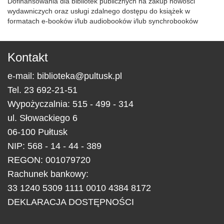
Dofinansowania dla bibliotek publicznych na zakup nowości
wydawniczych oraz usługi zdalnego dostępu do książek w
formatach e-booków i/lub audiobooków i/lub synchrobooków
Kontakt
e-mail:
biblioteka@pultusk.pl
Tel.
23 692-21-51
Wypożyczalnia: 515 - 499 - 314
ul.
Słowackiego 6
06-100
Pułtusk
NIP: 568 - 14 - 44 - 389
REGON: 001079720
Rachunek bankowy:
33 1240 5309 1111 0010 4384 8172
DEKLARACJA DOSTĘPNOŚCI