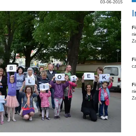
03-06-2015
Fi
n
Za
Fi
cz
Fi
n
Za