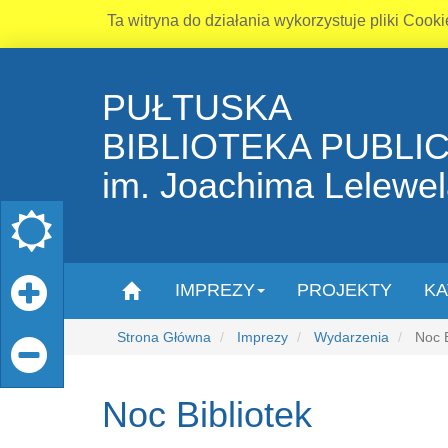
Ta witryna do działania wykorzystuje pliki Cooki
PUŁTUSKA
BIBLIOTEKA PUBLI
im. Joachima Lelewe
IMPREZY
PROJEKTY
KA
Strona Główna
Imprezy
Wydarzenia
Noc B
Noc Bibliotek