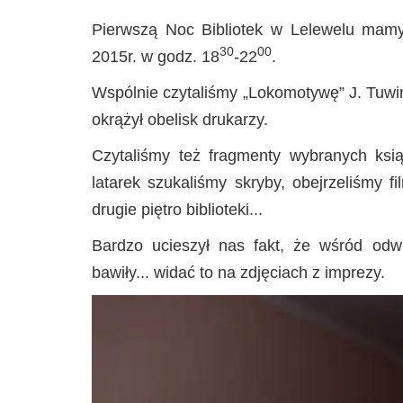
Pierwszą Noc Bibliotek w Lelewelu mamy
30
00
2015r. w godz. 18
-22
.
Wspólnie czytaliśmy „Lokomotywę” J. Tuwim
okrążył obelisk drukarzy.
Czytaliśmy też fragmenty wybranych ksi
latarek szukaliśmy skryby, obejrzeliśmy f
drugie piętro biblioteki...
Bardzo ucieszył nas fakt, że wśród odwi
bawiły... widać to na zdjęciach z imprezy.