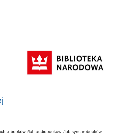
j
tach e-booków i/lub audiobooków i/lub synchrobooków