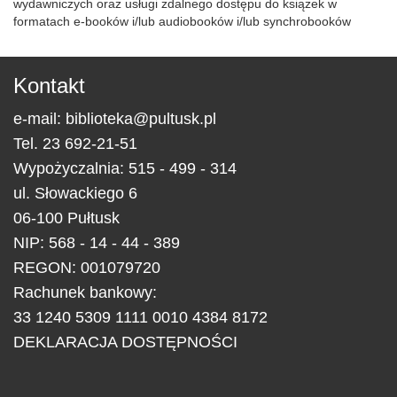
wydawniczych oraz usługi zdalnego dostępu do książek w
formatach e-booków i/lub audiobooków i/lub synchrobooków
Kontakt
e-mail:
biblioteka@pultusk.pl
Tel.
23 692-21-51
Wypożyczalnia: 515 - 499 - 314
ul.
Słowackiego 6
06-100
Pułtusk
NIP: 568 - 14 - 44 - 389
REGON: 001079720
Rachunek bankowy:
33 1240 5309 1111 0010 4384 8172
DEKLARACJA DOSTĘPNOŚCI