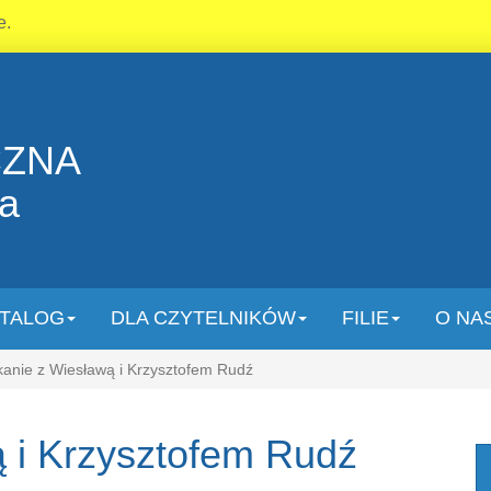
e.
CZNA
la
TALOG
DLA CZYTELNIKÓW
FILIE
O NA
anie z Wiesławą i Krzysztofem Rudź
 i Krzysztofem Rudź