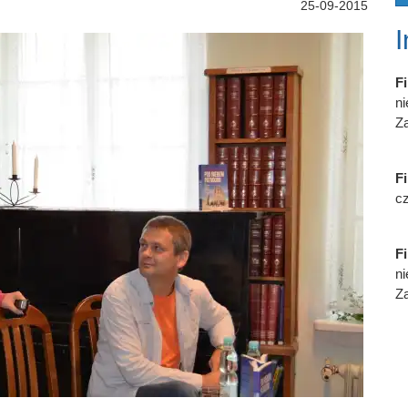
25-09-2015
Fi
n
Za
Fi
cz
Fi
n
Za