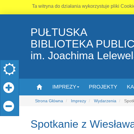
Ta witryna do działania wykorzystuje pliki Cooki
PUŁTUSKA
BIBLIOTEKA PUBLI
im. Joachima Lelewe
IMPREZY
PROJEKTY
KA
Strona Główna
Imprezy
Wydarzenia
Spotk
Spotkanie z Wiesławą