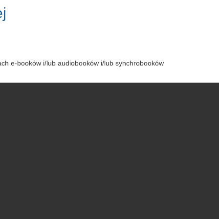
j
tach e-booków i/lub audiobooków i/lub synchrobooków