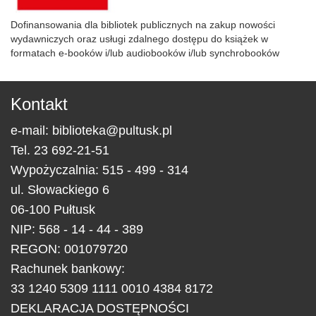
Dofinansowania dla bibliotek publicznych na zakup nowości
wydawniczych oraz usługi zdalnego dostępu do książek w
formatach e-booków i/lub audiobooków i/lub synchrobooków
Kontakt
e-mail:
biblioteka@pultusk.pl
Tel.
23 692-21-51
Wypożyczalnia: 515 - 499 - 314
ul.
Słowackiego 6
06-100
Pułtusk
NIP: 568 - 14 - 44 - 389
REGON: 001079720
Rachunek bankowy:
33 1240 5309 1111 0010 4384 8172
DEKLARACJA DOSTĘPNOŚCI