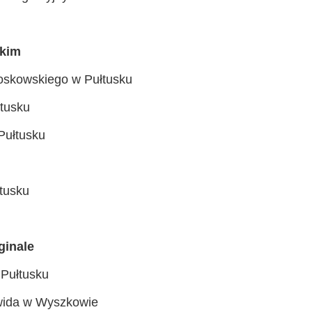
skim
Noskowskiego w Pułtusku
łtusku
Pułtusku
tusku
ginale
 Pułtusku
rwida w Wyszkowie