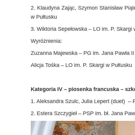
2. Klaudyna Zając, Szymon Stanisław Piąte
w Pułtusku
3. Wiktoria Sepełowska – LO im. P. Skargi 
Wyróżnienia:
Zuzanna Majewska – PG im. Jana Pawła II
Alicja Tośka – LO im. P. Skargi w Pułtusku
Kategoria IV – piosenka francuska – sz
1. Aleksandra Szulc, Julia Lepert (duet) –
2. Estera Szczygieł – PSP im. bł. Jana Paw