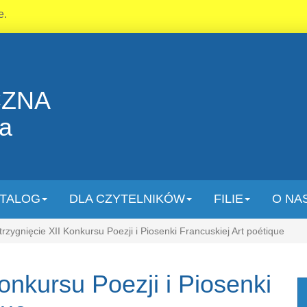
e.
CZNA
la
TALOG
DLA CZYTELNIKÓW
FILIE
O NA
rzygnięcie XII Konkursu Poezji i Piosenki Francuskiej Art poétique
onkursu Poezji i Piosenki