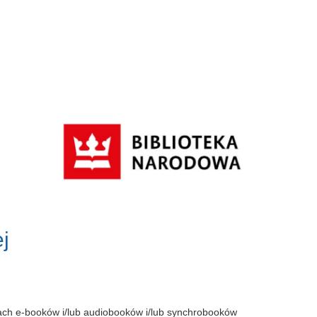
j
tach e-booków i/lub audiobooków i/lub synchrobooków