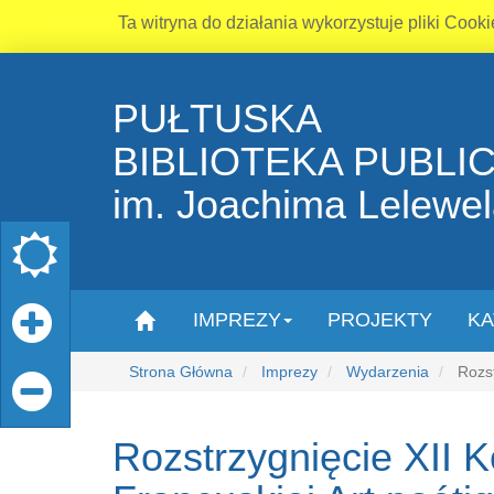
Ta witryna do działania wykorzystuje pliki Cooki
PUŁTUSKA
BIBLIOTEKA PUBLI
im. Joachima Lelewe
IMPREZY
PROJEKTY
KA
Strona Główna
Imprezy
Wydarzenia
Rozst
Rozstrzygnięcie XII K