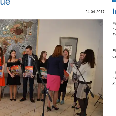
que
24-04-2017
Fi
n
Za
Fi
cz
Fi
n
Za