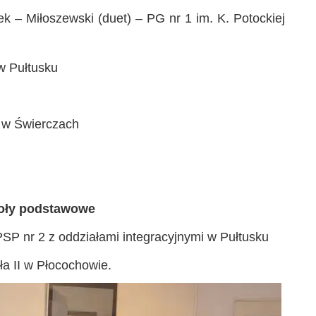
k – Miłoszewski (duet) – PG nr 1 im. K. Potockiej
w Pułtusku
 w Świerczach
koły podstawowe
 PSP nr 2 z oddziałami integracyjnymi w Pułtusku
ła II w Płocochowie.