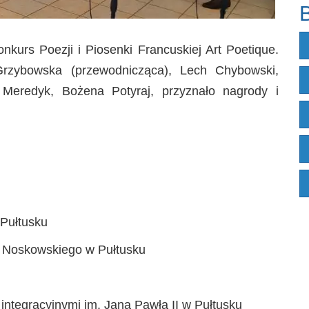
B
onkurs Poezji i Piosenki Francuskiej Art Poetique.
Grzybowska (przewodnicząca), Lech Chybowski,
Meredyk, Bożena Potyraj, przyznało nagrody i
 Pułtusku
A. Noskowskiego w Pułtusku
integracyjnymi im. Jana Pawła II w Pułtusku