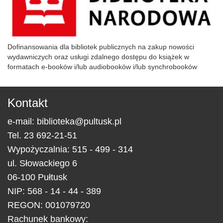
Dofinansowania dla bibliotek publicznych na zakup nowości
wydawniczych oraz usługi zdalnego dostępu do książek w
formatach e-booków i/lub audiobooków i/lub synchrobooków
Kontakt
e-mail:
biblioteka@pultusk.pl
Tel.
23 692-21-51
Wypożyczalnia: 515 - 499 - 314
ul.
Słowackiego 6
06-100
Pułtusk
NIP: 568 - 14 - 44 - 389
REGON: 001079720
Rachunek bankowy: