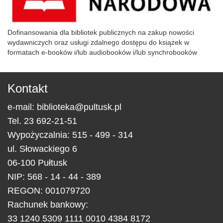
Dofinansowania dla bibliotek publicznych na zakup nowości
wydawniczych oraz usługi zdalnego dostępu do książek w
formatach e-booków i/lub audiobooków i/lub synchrobooków
Kontakt
e-mail:
biblioteka@pultusk.pl
Tel.
23 692-21-51
Wypożyczalnia: 515 - 499 - 314
ul.
Słowackiego 6
06-100
Pułtusk
NIP: 568 - 14 - 44 - 389
REGON: 001079720
Rachunek bankowy:
33 1240 5309 1111 0010 4384 8172