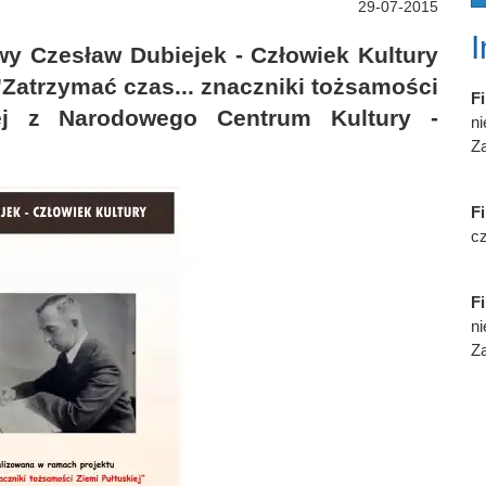
29-07-2015
y Czesław Dubiejek - Człowiek Kultury
"Zatrzymać czas... znaczniki tożsamości
Fi
nej z Narodowego Centrum Kultury -
n
Za
Fi
cz
Fi
n
Za