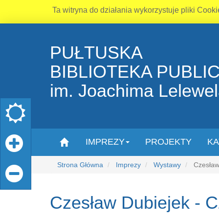
Ta witryna do działania wykorzystuje pliki Cooki
PUŁTUSKA
BIBLIOTEKA PUBLI
im. Joachima Lelewe
IMPREZY
PROJEKTY
KA
Strona Główna
Imprezy
Wystawy
Czesław 
Czesław Dubiejek - C