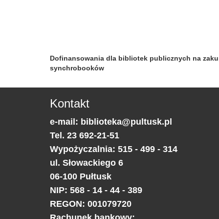
Dofinansowania dla bibliotek publicznych na zak
synchrobooków
Kontakt
e-mail:
biblioteka@pultusk.pl
Tel.
23 692-21-51
Wypożyczalnia: 515 - 499 - 314
ul.
Słowackiego 6
06-100
Pułtusk
NIP: 568 - 14 - 44 - 389
REGON: 001079720
Rachunek bankowy: