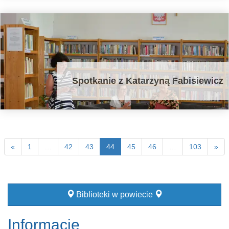
Spotkanie z Katarzyną Fabisiewicz
«
1
…
42
43
44
45
46
…
103
»
Biblioteki w powiecie
Informacje