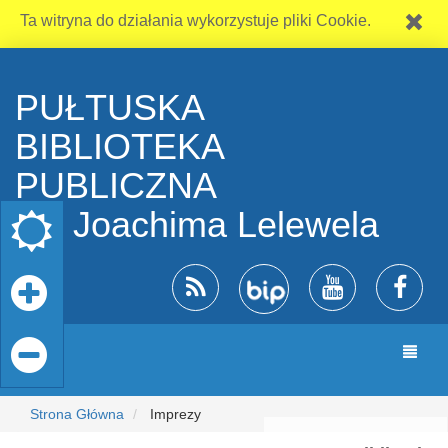
Ta witryna do działania wykorzystuje pliki Cookie.
PUŁTUSKA
BIBLIOTEKA
PUBLICZNA
im. Joachima Lelewela
Zmia
nawiga
Strona Główna
Imprezy