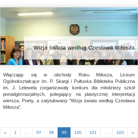
Wizja świata według Czesława Miłosza
Włączając się w obchody Roku Miłosza, Liceum
Ogólnokształcące im. P. Skargi i Pułtuska Biblioteka Publiczna
im. J. Lelewela zorganizowały konkurs dla młodzieży szkół
ponadgimnazjalnych, polegający na plastycznej interpretacji
wiersza. Poety, a zatytułowany “Wizja świata według Czesława
Miłosza”.
«
1
…
97
98
99
100
101
…
103
»