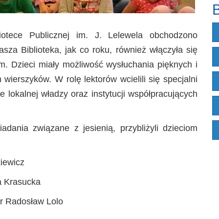
B
iotece Publicznej im. J. Lelewela obchodzono
za Biblioteka, jak co roku, również włączyła się
m. Dzieci miały możliwość wysłuchania pięknych i
erszyków. W rolę lektorów wcielili się specjalni
le lokalnej władzy oraz instytucji współpracujących
adania związane z jesienią, przybliżyli dzieciom
kiewicz
a Krasucka
r Radosław Lolo