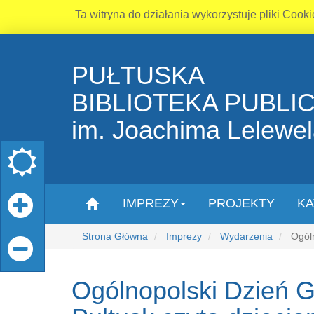
Ta witryna do działania wykorzystuje pliki Cooki
PUŁTUSKA
BIBLIOTEKA PUBLI
im. Joachima Lelewe
IMPREZY
PROJEKTY
KA
Strona Główna
Imprezy
Wydarzenia
Ogóln
Ogólnopolski Dzień G