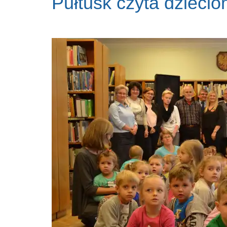
Pułtusk czyta dzieci