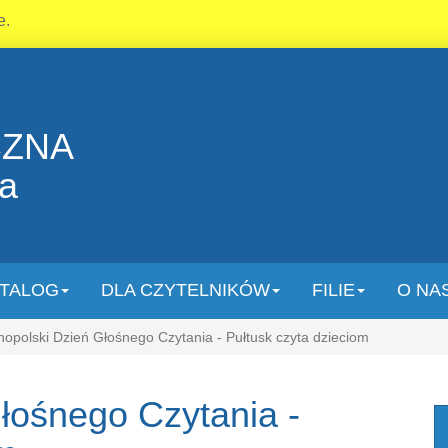
e.
CZNA
la
TALOG
DLA CZYTELNIKÓW
FILIE
O NA
opolski Dzień Głośnego Czytania - Pułtusk czyta dzieciom
łośnego Czytania -