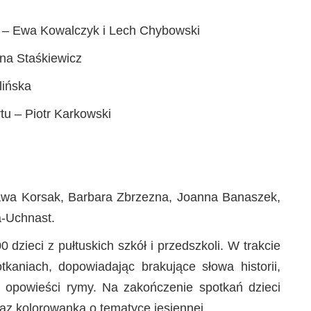
j – Ewa Kowalczyk i Lech Chybowski
ona Staśkiewicz
lińska
tu – Piotr Karkowski
sława Korsak, Barbara Zbrzezna, Joanna Banaszek,
-Uchnast.
 dzieci z pułtuskich szkół i przedszkoli. W trakcie
tkaniach, dopowiadając brakujące słowa historii,
 opowieści rymy. Na zakończenie spotkań dzieci
az kolorowanką o tematyce jesiennej.