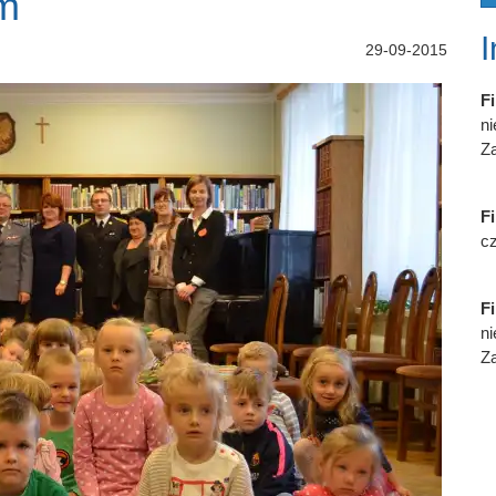
om
29-09-2015
Fi
n
Za
Fi
cz
Fi
n
Za