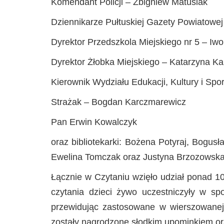
Komendant Policji – Zbigniew Matusiak
Dziennikarze Pułtuskiej Gazety Powiatowe
Dyrektor Przedszkola Miejskiego nr 5 – Iw
Dyrektor Żłobka Miejskiego – Katarzyna Ka
Kierownik Wydziału Edukacji, Kultury i Spor
Strażak – Bogdan Karczmarewicz
Pan Erwin Kowalczyk
oraz bibliotekarki: Bożena Potyraj, Bogu
Ewelina Tomczak oraz Justyna Brzozowska
Łącznie w Czytaniu wzięło udział ponad 100
czytania dzieci żywo uczestniczyły w spo
przewidując zastosowane w wierszowanej
zostały nagrodzone słodkim upominkiem or