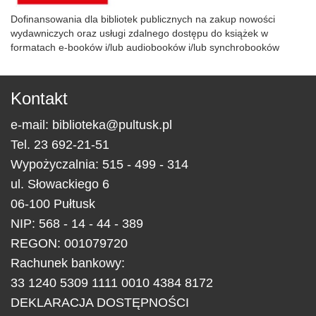
Dofinansowania dla bibliotek publicznych na zakup nowości
wydawniczych oraz usługi zdalnego dostępu do książek w
formatach e-booków i/lub audiobooków i/lub synchrobooków
Kontakt
e-mail:
biblioteka@pultusk.pl
Tel.
23 692-21-51
Wypożyczalnia: 515 - 499 - 314
ul.
Słowackiego 6
06-100
Pułtusk
NIP: 568 - 14 - 44 - 389
REGON: 001079720
Rachunek bankowy:
33 1240 5309 1111 0010 4384 8172
DEKLARACJA DOSTĘPNOŚCI