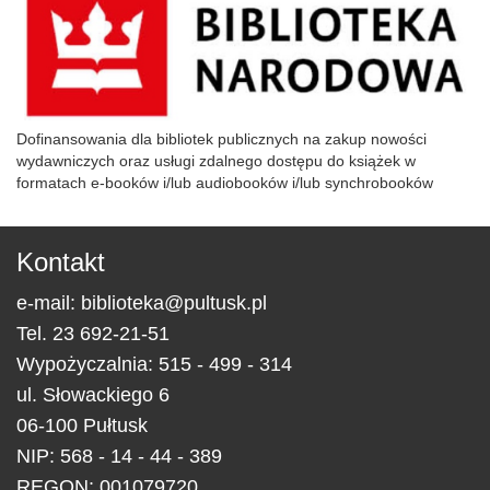
Dofinansowania dla bibliotek publicznych na zakup nowości
wydawniczych oraz usługi zdalnego dostępu do książek w
formatach e-booków i/lub audiobooków i/lub synchrobooków
Kontakt
e-mail:
biblioteka@pultusk.pl
Tel.
23 692-21-51
Wypożyczalnia: 515 - 499 - 314
ul.
Słowackiego 6
06-100
Pułtusk
NIP: 568 - 14 - 44 - 389
REGON: 001079720