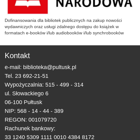
Dofinansowania dla bibliotek publicznych na zakup nowości
wydawniczych oraz usługi zdalnego dostępu do książek w
formatach e-booków i/lub audiobooków i/lub synchrobooków
Kontakt
e-mail:
biblioteka@pultusk.pl
Tel.
23 692-21-51
Wypożyczalnia: 515 - 499 - 314
ul.
Słowackiego 6
06-100
Pułtusk
NIP: 568 - 14 - 44 - 389
REGON: 001079720
Rachunek bankowy:
33 1240 5309 1111 0010 4384 8172