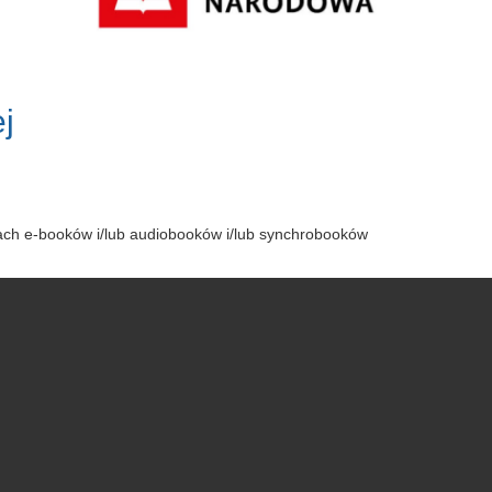
j
tach e-booków i/lub audiobooków i/lub synchrobooków