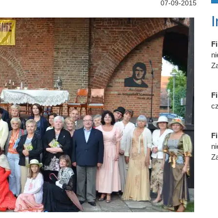
07-09-2015
Fi
n
Za
Fi
cz
Fi
n
Za