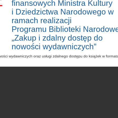
finansowych Ministra Kultury
i Dziedzictwa Narodowego w
ramach realizacji
Programu Biblioteki Narodowe
„Zakup i zdalny dostęp do
nowości wydawniczych”
owości wydawniczych oraz usługi zdalnego dostępu do książek w forma