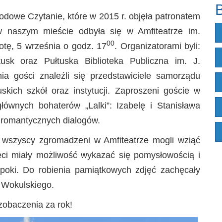
B
rodowe Czytanie, które w 2015 r. objęła patronatem
w naszym mieście odbyła się w Amfiteatrze im.
00
tę, 5 września o godz. 17
. Organizatorami byli:
tusk oraz Pułtuska Biblioteka Publiczna im. J.
a gości znaleźli się przedstawiciele samorządu
skich szkół oraz instytucji. Zaproszeni goście w
głównych bohaterów „Lalki”: Izabelę i Stanisława
 romantycznych dialogów.
 wszyscy zgromadzeni w Amfiteatrze mogli wziąć
ieci miały możliwość wykazać się pomysłowością i
oki. Do robienia pamiątkowych zdjęć zachęcały
a Wokulskiego.
zobaczenia za rok!