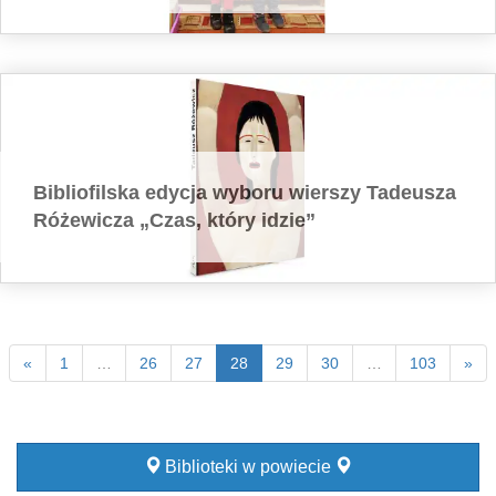
Bibliofilska edycja wyboru wierszy Tadeusza
Różewicza „Czas, który idzie”
«
1
…
26
27
28
29
30
…
103
»
Biblioteki w powiecie