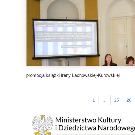
promocja książki Ireny Lachowskiej-Kurowskiej
«
1
…
25
26