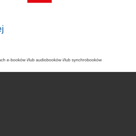
j
tach e-booków i/lub audiobooków i/lub synchrobooków