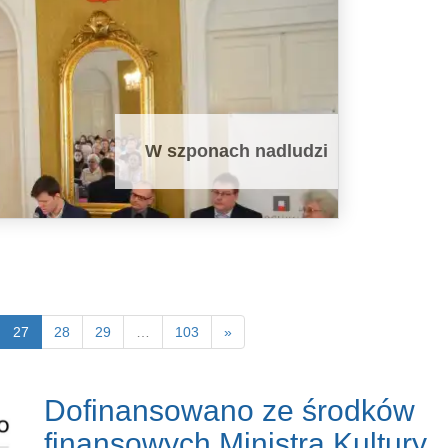
W szponach nadludzi
27
28
29
…
103
»
Dofinansowano ze środków
finansowych Ministra Kultury