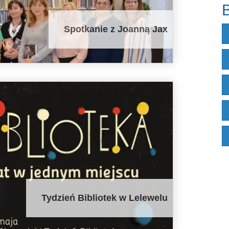
B
Spotkanie z Joanną Jax
Tydzień Bibliotek w Lelewelu