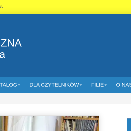
e.
CZNA
la
TALOG
DLA CZYTELNIKÓW
FILIE
O NA