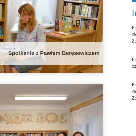
Fi
n
Za
Spotkanie z Pawłem Beręsewiczem
Fi
cz
Fi
n
Za