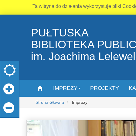
Ta witryna do działania wykorzystuje pliki Cooki
PUŁTUSKA
BIBLIOTEKA PUBLI
im. Joachima Lelewe
IMPREZY
PROJEKTY
KA
Strona Główna
Imprezy