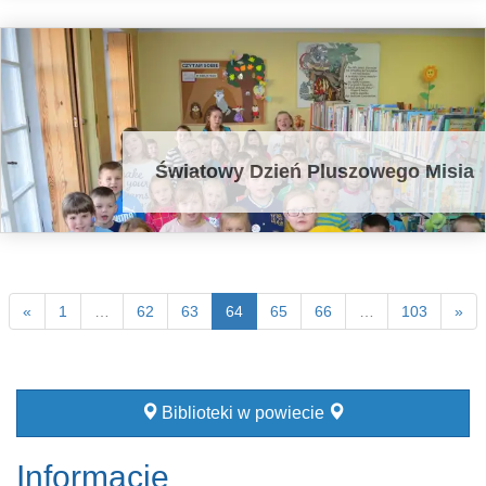
Światowy Dzień Pluszowego Misia
«
1
…
62
63
64
65
66
…
103
»
Biblioteki w powiecie
Informacje