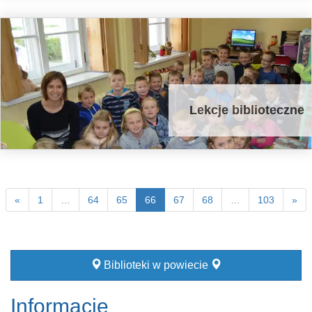
Lekcje biblioteczne
«
1
…
64
65
66
67
68
…
103
»
Biblioteki w powiecie
Informacje