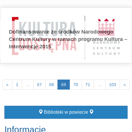
Dofinansowanie ze środków Narodowego
Centrum Kultury w ramach programu Kultura –
Interwencje 2015
«
1
…
67
68
69
70
71
…
103
»
Biblioteki w powiecie
Informacje