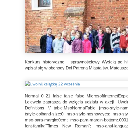
Konkurs historyczno – sprawnościowy Wyścig po hist
wpisał się w obchody Dni Patrona Miasta św. Mateusza
Normal 0 21 false false false MicrosoftInternetExpl
Lelewela zaprasza do wzięcia udziału w akcji Uwolni
Definitions */ table.MsoNormalTable {mso-style-na
tstyle-colband-size:0; mso-style-noshow:yes; mso-sty
mso-para-margin:0cm; mso-para-margin-bottom:.0001pt
font-family:"Times New Roman"; mso-ansi-languag