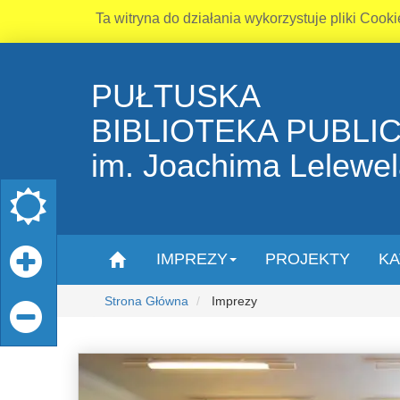
Ta witryna do działania wykorzystuje pliki Cooki
PUŁTUSKA
BIBLIOTEKA PUBLI
im. Joachima Lelewe
IMPREZY
PROJEKTY
KA
Strona Główna
Imprezy