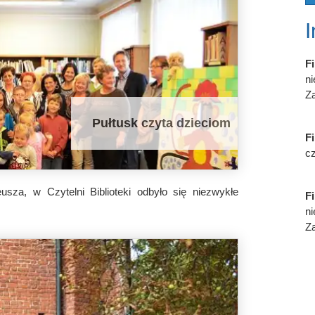
Fi
n
Za
Pułtusk czyta dzieciom
Fi
cz
za, w Czytelni Biblioteki odbyło się niezwykłe
Fi
n
Za