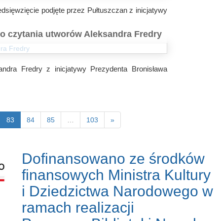
sięwzięcie podjęte przez Pułtuszczan z inicjatywy
 czytania utworów Aleksandra Fredry
dra Fredry z inicjatywy Prezydenta Bronisława
83
84
85
…
103
»
Dofinansowano ze środków
finansowych Ministra Kultury
i Dziedzictwa Narodowego w
ramach realizacji