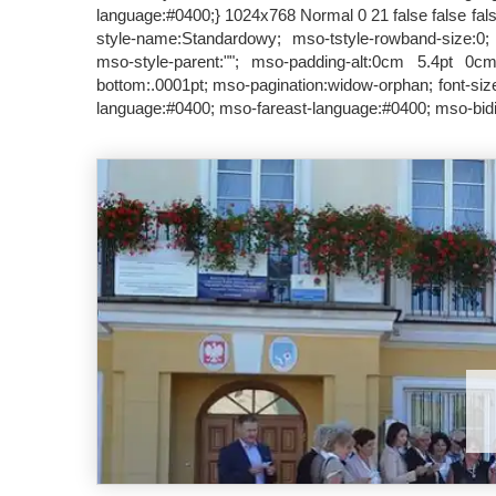
language:#0400;} 1024x768 Normal 0 21 false false fals
style-name:Standardowy; mso-tstyle-rowband-size:0; 
mso-style-parent:""; mso-padding-alt:0cm 5.4pt 0
bottom:.0001pt; mso-pagination:widow-orphan; font-siz
language:#0400; mso-fareast-language:#0400; mso-bidi