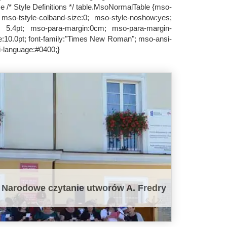
e /* Style Definitions */ table.MsoNormalTable {mso-
mso-tstyle-colband-size:0; mso-style-noshow:yes;
cm 5.4pt; mso-para-margin:0cm; mso-para-margin-
e:10.0pt; font-family:"Times New Roman"; mso-ansi-
-language:#0400;}
Narodowe czytanie utworów A. Fredry