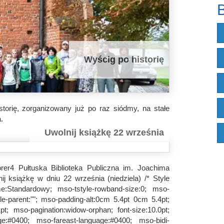
B
Wyścig po historię
orię, zorganizowany już po raz siódmy, na stałe
.
Uwolnij książkę 22 września
orer4 Pułtuska Biblioteka Publiczna im. Joachima
j książkę w dniu 22 września (niedziela) /* Style
me:Standardowy; mso-tstyle-rowband-size:0; mso-
le-parent:""; mso-padding-alt:0cm 5.4pt 0cm 5.4pt;
; mso-pagination:widow-orphan; font-size:10.0pt;
e:#0400; mso-fareast-language:#0400; mso-bidi-