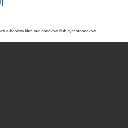
j
tach e-booków i/lub audiobooków i/lub synchrobooków