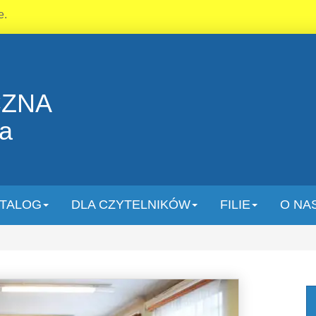
e.
CZNA
la
TALOG
DLA CZYTELNIKÓW
FILIE
O NA