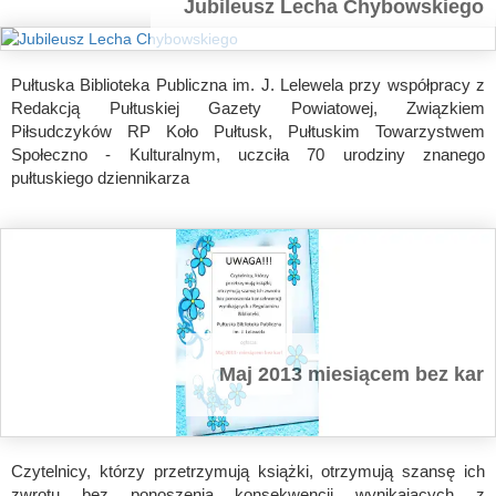
Jubileusz Lecha Chybowskiego
Pułtuska Biblioteka Publiczna im. J. Lelewela przy współpracy z
Redakcją Pułtuskiej Gazety Powiatowej, Związkiem
Piłsudczyków RP Koło Pułtusk, Pułtuskim Towarzystwem
Społeczno - Kulturalnym, uczciła 70 urodziny znanego
pułtuskiego dziennikarza
Maj 2013 miesiącem bez kar
Czytelnicy, którzy przetrzymują książki, otrzymują szansę ich
zwrotu bez ponoszenia konsekwencji wynikających z