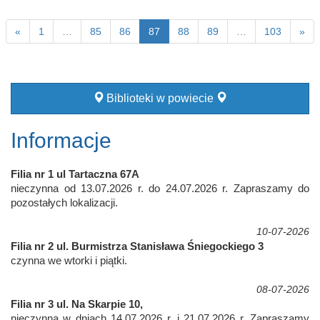
«
1
…
85
86
87
88
89
…
103
»
Biblioteki w powiecie
Informacje
Filia nr 1 ul Tartaczna 67A
nieczynna od 13.07.2026 r. do 24.07.2026 r. Zapraszamy do
pozostałych lokalizacji.
10-07-2026
Filia nr 2 ul. Burmistrza Stanisława Śniegockiego 3
czynna we wtorki i piątki.
08-07-2026
Filia nr 3 ul. Na Skarpie 10,
nieczynna w dniach 14.07.2026 r. i 21.07.2026 r. Zapraszamy