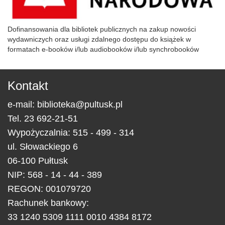
Dofinansowania dla bibliotek publicznych na zakup nowości
wydawniczych oraz usługi zdalnego dostępu do książek w
formatach e-booków i/lub audiobooków i/lub synchrobooków
Kontakt
e-mail:
biblioteka@pultusk.pl
Tel.
23 692-21-51
Wypożyczalnia: 515 - 499 - 314
ul.
Słowackiego 6
06-100
Pułtusk
NIP: 568 - 14 - 44 - 389
REGON: 001079720
Rachunek bankowy:
33 1240 5309 1111 0010 4384 8172