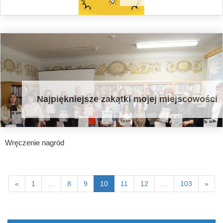
Najpiękniejsze zakątki mojej miejscowości
Wręczenie nagród
«
1
…
8
9
10
11
12
…
103
»