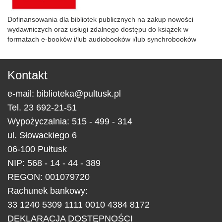
Dofinansowania dla bibliotek publicznych na zakup nowości
wydawniczych oraz usługi zdalnego dostępu do książek w
formatach e-booków i/lub audiobooków i/lub synchrobooków
Kontakt
e-mail:
biblioteka@pultusk.pl
Tel.
23 692-21-51
Wypożyczalnia: 515 - 499 - 314
ul.
Słowackiego 6
06-100
Pułtusk
NIP: 568 - 14 - 44 - 389
REGON: 001079720
Rachunek bankowy:
33 1240 5309 1111 0010 4384 8172
DEKLARACJA DOSTĘPNOŚCI