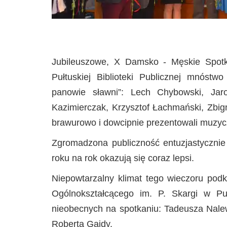
Jubileuszowe, X Damsko - Męskie Spotk
Pułtuskiej Biblioteki Publicznej mnóstwo
panowie sławni”: Lech Chybowski, Jar
Kazimierczak, Krzysztof Łachmański, Zbign
brawurowo i dowcipnie prezentowali muzycz
Zgromadzona publiczność entuzjastycznie 
roku na rok okazują się coraz lepsi.
Niepowtarzalny klimat tego wieczoru podk
Ogólnokształcącego im. P. Skargi w P
nieobecnych na spotkaniu: Tadeusza Nalew
Roberta Gajdy.