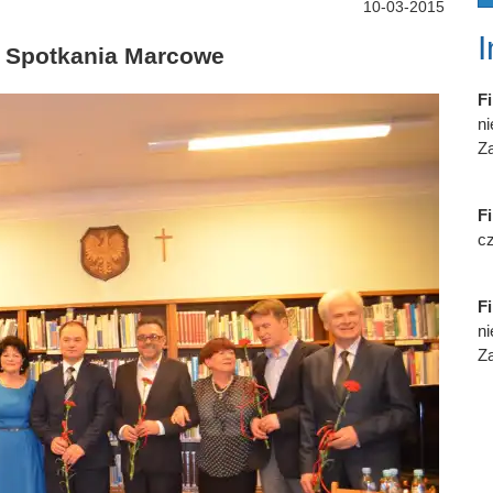
10-03-2015
e Spotkania Marcowe
Fi
n
Za
Fi
cz
Fi
n
Za