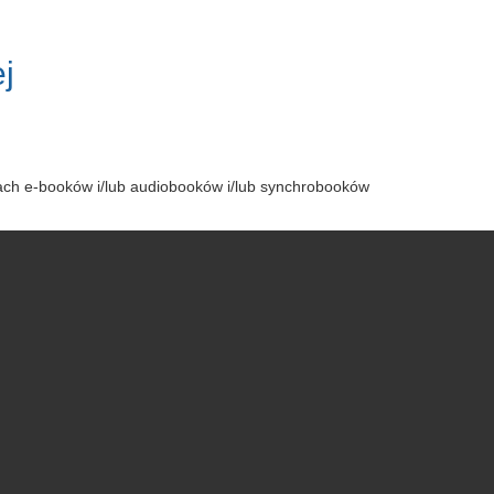
j
tach e-booków i/lub audiobooków i/lub synchrobooków