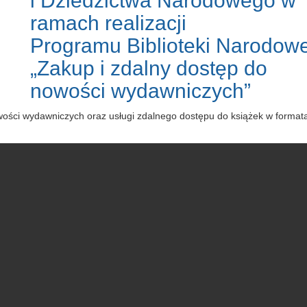
i Dziedzictwa Narodowego w
ramach realizacji
Programu Biblioteki Narodowe
„Zakup i zdalny dostęp do
nowości wydawniczych”
owości wydawniczych oraz usługi zdalnego dostępu do książek w forma