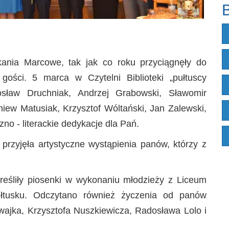
B
ania Marcowe, tak jak co roku przyciągnęły do
 gości. 5 marca w Czytelni Biblioteki „pułtuscy
osław Druchniak, Andrzej Grabowski, Sławomir
iew Matusiak, Krzysztof Wóltański, Jan Zalewski,
no - literackie dedykacje dla Pań.
przyjęła artystyczne wystąpienia panów, którzy z
reśliły piosenki w wykonaniu młodzieży z Liceum
ułtusku. Odczytano również życzenia od panów
ajka, Krzysztofa Nuszkiewicza, Radosława Lolo i