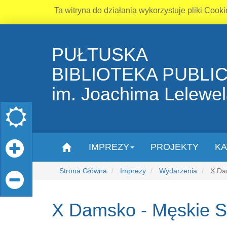
Ta witryna do działania wykorzystuje pliki Cooki
PUŁTUSKA
BIBLIOTEKA PUBLI
im. Joachima Lelewe
IMPREZY
PROJEKTY
KA
Strona Główna
Imprezy
Wydarzenia
X Dam
X Damsko - Męskie 