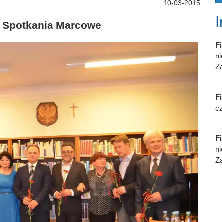
10-03-2015
e Spotkania Marcowe
Fi
n
Za
Fi
cz
Fi
n
Za