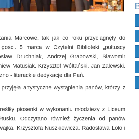
B
ania Marcowe, tak jak co roku przyciągnęły do
 gości. 5 marca w Czytelni Biblioteki „pułtuscy
osław Druchniak, Andrzej Grabowski, Sławomir
iew Matusiak, Krzysztof Wóltański, Jan Zalewski,
no - literackie dedykacje dla Pań.
przyjęła artystyczne wystąpienia panów, którzy z
reśliły piosenki w wykonaniu młodzieży z Liceum
ułtusku. Odczytano również życzenia od panów
ajka, Krzysztofa Nuszkiewicza, Radosława Lolo i