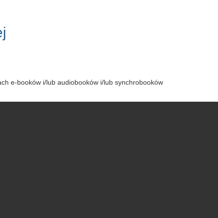
j
tach e-booków i/lub audiobooków i/lub synchrobooków