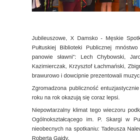
Jubileuszowe, X Damsko - Męskie Spotk
Pułtuskiej Biblioteki Publicznej mnóstwo
panowie sławni”: Lech Chybowski, Jar
Kazimierczak, Krzysztof Łachmański, Zbign
brawurowo i dowcipnie prezentowali muzycz
Zgromadzona publiczność entuzjastycznie 
roku na rok okazują się coraz lepsi.
Niepowtarzalny klimat tego wieczoru podk
Ogólnokształcącego im. P. Skargi w P
nieobecnych na spotkaniu: Tadeusza Nalew
Roberta Gajdy.