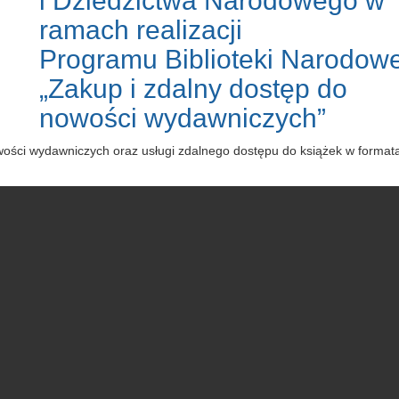
i Dziedzictwa Narodowego w
ramach realizacji
Programu Biblioteki Narodowe
„Zakup i zdalny dostęp do
nowości wydawniczych”
owości wydawniczych oraz usługi zdalnego dostępu do książek w forma