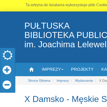
Ta witryna do działania wykorzystuje pliki Cooki
PUŁTUSKA
BIBLIOTEKA PUBLI
im. Joachima Lelewe
IMPREZY
PROJEKTY
KA
Strona Główna
Imprezy
Wydarzenia
X Dam
X Damsko - Męskie 